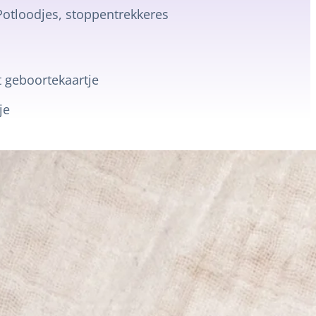
Potloodjes, stoppentrekkeres
 geboortekaartje
je